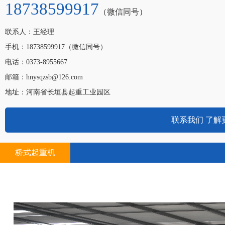
18738599917
（微信同号）
联系人：王经理
手机：18738599917（微信同号）
电话：0373-8955667
邮箱：hnysqzsb@126.com
地址：河南省长垣县起重工业园区
联系我们 了解
桥式起重机