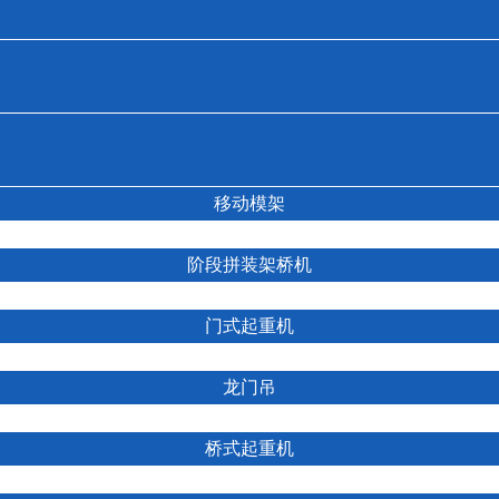
移动模架
阶段拼装架桥机
门式起重机
龙门吊
桥式起重机