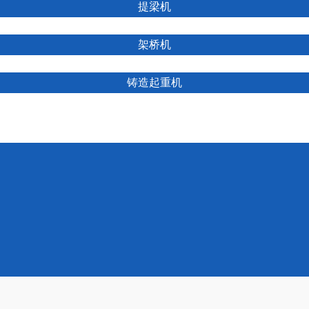
提梁机
架桥机
铸造起重机