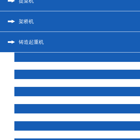
提梁机
架桥机
铸造起重机