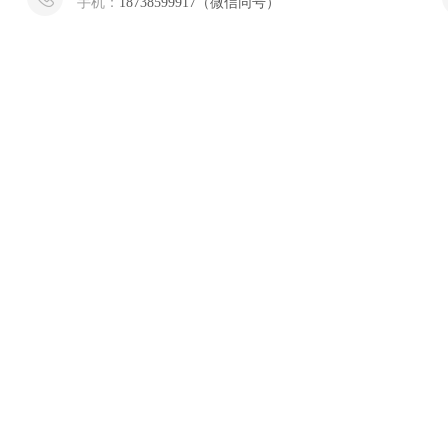
手机：
18738599917（微信同号）