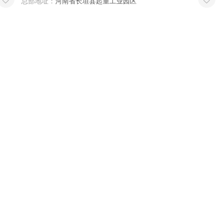
总部地址：
河南省长垣县起重工业园区