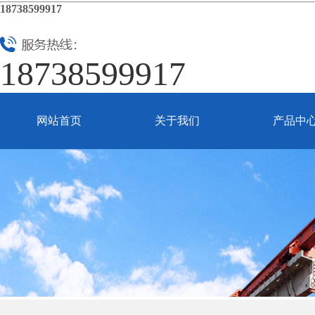
18738599917
18738599917
网站首页
关于我们
产品中