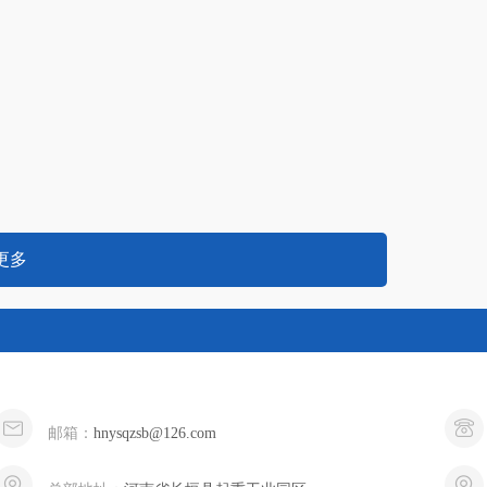
更多
邮箱：
hnysqzsb@126.com