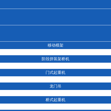
移动模架
阶段拼装架桥机
门式起重机
龙门吊
桥式起重机