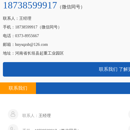
18738599917
（微信同号）
联系人：王经理
手机：18738599917（微信同号）
电话：0373-8955667
邮箱：hnysqzsb@126.com
地址：河南省长垣县起重工业园区
联系我们 了解
联系我们
联系人：
王经理