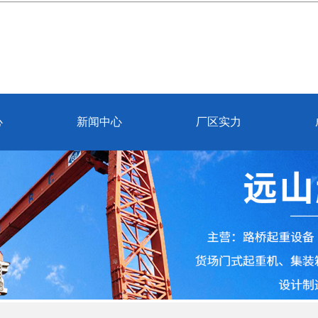
心
新闻中心
厂区实力