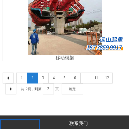
移动模架
1
2
3
4
5
6
...
11
12
共12页，到第
页
确定
联系我们